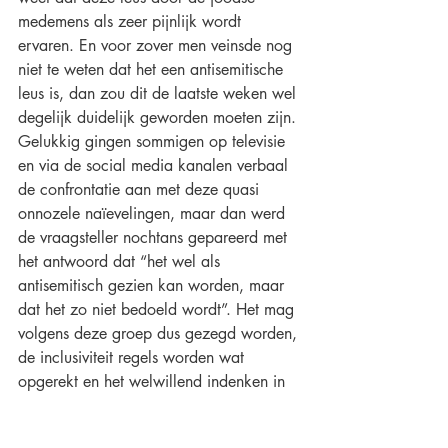
medemens als zeer pijnlijk wordt 
ervaren. En voor zover men veinsde nog 
niet te weten dat het een antisemitische 
leus is, dan zou dit de laatste weken wel 
degelijk duidelijk geworden moeten zijn. 
Gelukkig gingen sommigen op televisie 
en via de social media kanalen verbaal 
de confrontatie aan met deze quasi 
onnozele naïevelingen, maar dan werd 
de vraagsteller nochtans gepareerd met 
het antwoord dat “het wel als 
antisemitisch gezien kan worden, maar 
dat het zo niet bedoeld wordt”. Het mag 
volgens deze groep dus gezegd worden, 
de inclusiviteit regels worden wat 
opgerekt en het welwillend indenken in 
de pijn van de medemens blijkt ineens 
toch niet meer nodig te zijn als het om 