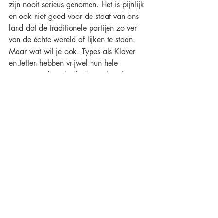
zijn nooit serieus genomen. Het is pijnlijk 
en ook niet goed voor de staat van ons 
land dat de traditionele partijen zo ver 
van de échte wereld af lijken te staan. 
Maar wat wil je ook. Types als Klaver 
en Jetten hebben vrijwel hun hele 
carrière in de politiek doorgebracht. 
Nooit een loonstrookje van een écht 
bedrijf in handen gehad. Nooit een 
bedrijf geleid. Altijd politiek. 
Nachtenlang vergaderen zonder 
uitkomst. Terwijl de gemiddelde 
Nederlander gewoon om zes uur 
opstaat, zijn zij nog druk bezig met het 
opstellen van een motie over het gender 
neutraal taalgebruik voor 
verkeersborden. Het is dan ook niet zo 
gek dat ze niet weten wat er écht speelt 
in de maatschappij en de taal van het 