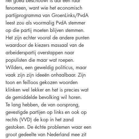
het goed beschouwt is dat een raar 
fenomeen, want wie het economisch 
partijprogramma van GroenLinks/PvdA 
leest zou als voormalig PvdA stemmer 
op die partij moeten blijven stemmen. 
Het zijn echter vooral de andere punten 
waardoor de kiezers massaal van de 
arbeiderspartij overstappen naar 
populisten die maar wat roepen. 
Wilders, een geweldig politicus, maar 
vaak zijn zijn ideeën onhaalbaar. Zijn 
toon en feilloos gekozen woorden 
klinken wel lekker en het is precies wat 
de gemiddelde bevolking wil horen. 
Te lang hebben, de van oorsprong, 
gevestigde partijen op links en ook op 
rechts (VVD) de kop in het zand 
gestoken.
De échte problemen waar een 
groot gedeelte van Nederland mee zit 