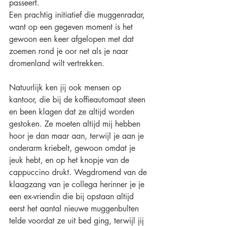
passeert.
Een prachtig initiatief die muggenradar, 
want op een gegeven moment is het 
gewoon een keer afgelopen met dat 
zoemen rond je oor net als je naar 
dromenland wilt vertrekken. 
Natuurlijk ken jij ook mensen op 
kantoor, die bij de koffieautomaat steen 
en been klagen dat ze altijd worden 
gestoken. Ze moeten altijd mij hebben 
hoor je dan maar aan, terwijl je aan je 
onderarm kriebelt, gewoon omdat je 
jeuk hebt, en op het knopje van de 
cappuccino drukt. Wegdromend van de 
klaagzang van je collega herinner je je 
een ex-vriendin die bij opstaan altijd 
eerst het aantal nieuwe muggenbulten 
telde voordat ze uit bed ging, terwijl jij 