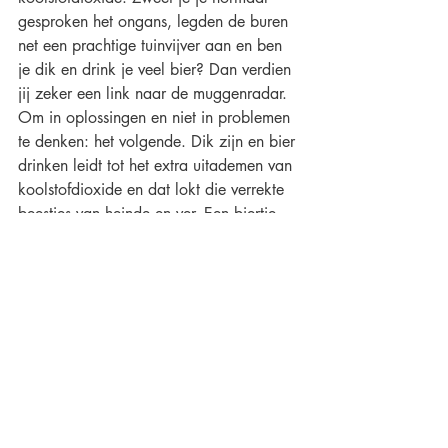
gesproken het ongans, legden de buren 
net een prachtige tuinvijver aan en ben 
je dik en drink je veel bier? Dan verdien 
jij zeker een link naar de muggenradar. 
Om in oplossingen en niet in problemen 
te denken: het volgende. Dik zijn en bier 
drinken leidt tot het extra uitademen van 
koolstofdioxide en dat lokt die verrekte 
beestjes van heinde en ver. Een biertje 
minder en weer zorgen voor een 
killerbody en everybody minus de mug 
is happy. Zorg voor een koel bed en 
slaapkamer en ook je zweetproductie is 
weer netjes onder controle. Alleen die 
verdomde muggenkraamkamer van een 
vijver van de buren nog even nachtelijk 
dempen en jouw huis is gegarandeerd 
muggenvrij. Weer een App minder op je 