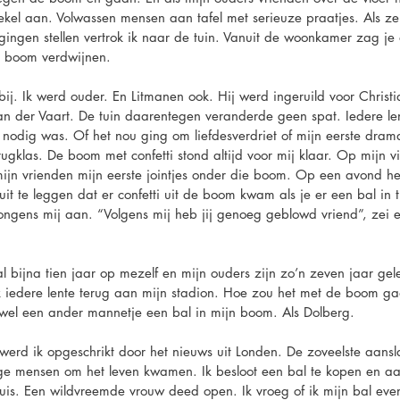
ekel aan. Volwassen mensen aan tafel met serieuze praatjes. Als z
ingen stellen vertrok ik naar de tuin. Vanuit de woonkamer zag je
e boom verdwijnen.
bij. Ik werd ouder. En Litmanen ook. Hij werd ingeruild voor Christ
van der Vaart. De tuin daarentegen veranderde geen spat. Iedere len
t nodig was. Of het nou ging om liefdesverdriet of mijn eerste dram
ugklas. De boom met confetti stond altijd voor mij klaar. Op mijn vi
ijn vrienden mijn eerste jointjes onder die boom. Op een avond he
it te leggen dat er confetti uit de boom kwam als je er een bal in 
ngens mij aan. “Volgens mij heb jij genoeg geblowd vriend”, zei 
al bijna tien jaar op mezelf en mijn ouders zijn zo’n zeven jaar ge
k iedere lente terug aan mijn stadion. Hoe zou het met de boom g
 wel een ander mannetje een bal in mijn boom. Als Dolberg.
erd ik opgeschrikt door het nieuws uit Londen. De zoveelste aans
ige mensen om het leven kwamen. Ik besloot een bal te kopen en aa
huis. Een wildvreemde vrouw deed open. Ik vroeg of ik mijn bal eve