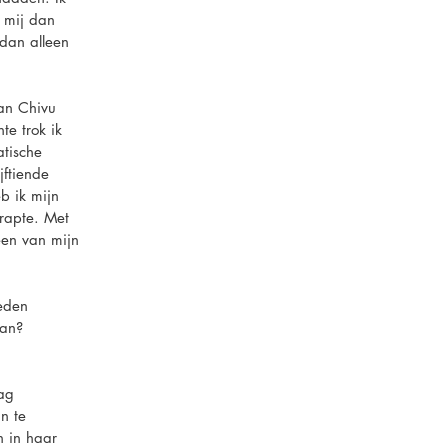
e mij dan
 dan alleen
ian Chivu
te trok ik
atische
jftiende
b ik mijn
trapte. Met
een van mijn
leden
aan?
lag
n te
n in haar