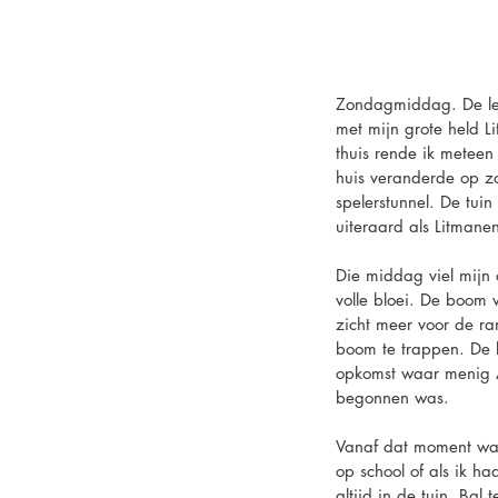
Zondagmiddag. De lent
met mijn grote held L
thuis rende ik meteen
huis veranderde op zo
spelerstunnel. De tui
uiteraard als Litmanen
Die middag viel mijn 
volle bloei. De boom
zicht meer voor de ra
boom te trappen. De b
opkomst waar menig Aj
begonnen was.
Vanaf dat moment was 
op school of als ik ha
altijd in de tuin. Ba