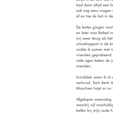
had daar altijd een h
ook nog eens vragen g
af en toe de bal in d
De lentes gingen voor
en later voor Rafael 
mij weer terug als he
schoolrapport in de br
rookte ik samen met m
vrienden geprobeerd u
rode ogen keken de jo
vrienden.
Inmiddels woon ik al 
verhuisd. Toch denk i
Misschien trapt er nu
Afgelopen woensdag w
waarbij vijf onschuld
bellen bij mijn oude 