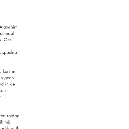
jax-shirt
 Eenmaal
n. Ons
k speelde
rkers in
en geen
rd in de
Een
e
een rotdag
ik mij
hadden. Ik