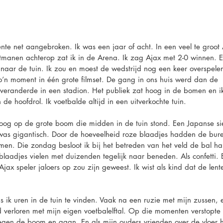
e net aangebroken. Ik was een jaar of acht. In een veel te groot A
itmanen achterop zat ik in de Arena. Ik zag Ajax met 2-0 winnen.
 naar de tuin. Ik zou en moest de wedstrijd nog een keer overspele
’n moment in één grote filmset. De gang in ons huis werd dan de
n veranderde in een stadion. Het publiek zat hoog in de bomen en i
 de hoofdrol. Ik voetbalde altijd in een uitverkochte tuin.
oog op de grote boom die midden in de tuin stond. Een Japanse sie
 was gigantisch. Door de hoeveelheid roze blaadjes hadden de bur
men. Die zondag besloot ik bij het betreden van het veld de bal ha
laadjes vielen met duizenden tegelijk naar beneden. Als confetti. 
ax speler jaloers op zou zijn geweest. Ik wist als kind dat de lent
ik uren in de tuin te vinden. Vaak na een ruzie met mijn zussen, 
d verloren met mijn eigen voetbalelftal. Op die momenten verstopte 
l tegen de boom en gaan. En als mijn ouders vrienden over de vloer 